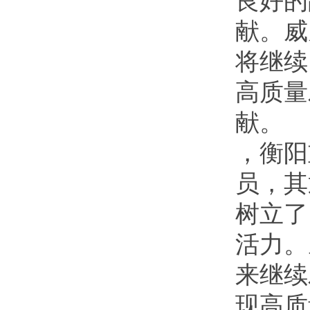
良好的
献。威
将继续
高质量
献。
，衡阳
员，其
树立了
活力。
来继续
现高质