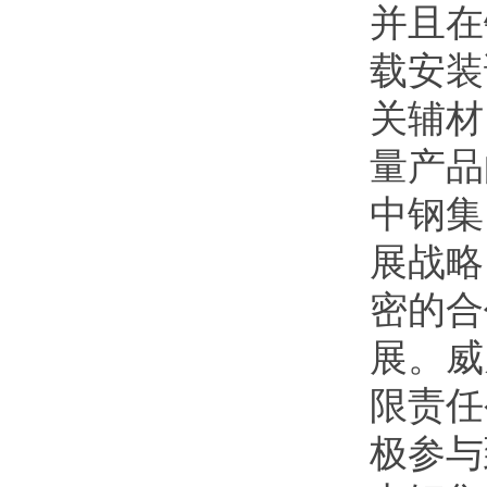
并且在
载安装
关辅材
量产品
中钢集
展战略
密的合
展。威
限责任
极参与