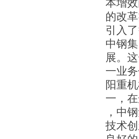
本增效
的改革
引入了
中钢集
展。这
一业务
阳重机
一，在
，中钢
技术创