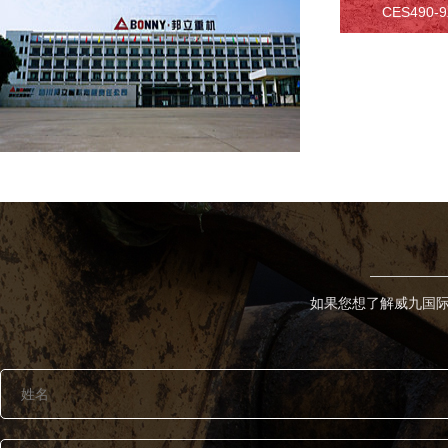
CES490
如果您想了解威九国际可