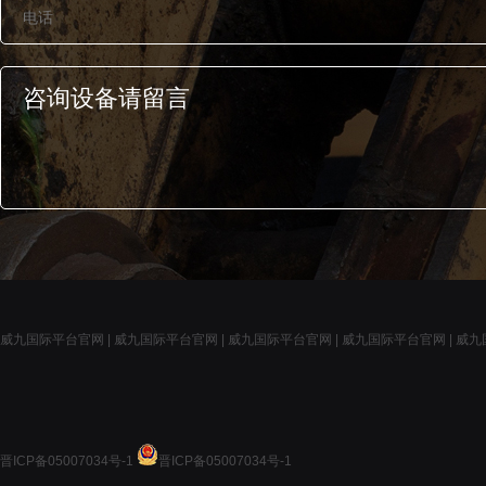
威九国际平台官网
|
威九国际平台官网
|
威九国际平台官网
|
威九国际平台官网
|
威九
晋ICP备05007034号-1
晋ICP备05007034号-1